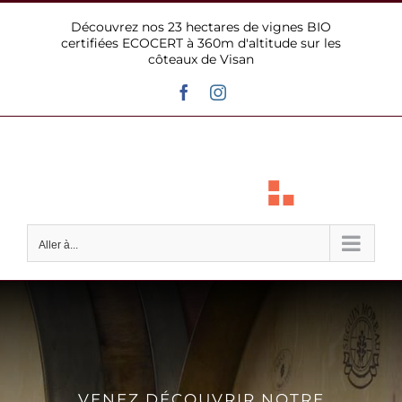
Passer
Découvrez nos 23 hectares de vignes BIO
au
certifiées ECOCERT à 360m d'altitude sur les
contenu
côteaux de Visan
Facebook
Instagram
Aller à...
VENEZ DÉCOUVRIR NOTRE