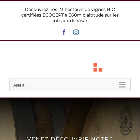
Passer
Découvrez nos 23 hectares de vignes BIO
au
certifiées ECOCERT à 360m d'altitude sur les
contenu
côteaux de Visan
Facebook
Instagram
Aller à...
VENEZ DÉCOUVRIR NOTRE