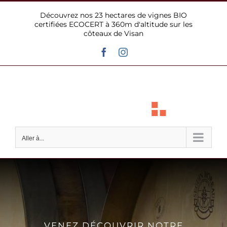
Passer
Découvrez nos 23 hectares de vignes BIO
au
certifiées ECOCERT à 360m d'altitude sur les
contenu
côteaux de Visan
Facebook
Instagram
Aller à...
VENEZ DÉCOUVRIR NOTRE