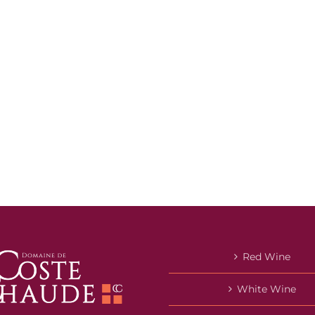
Red Wine
White Wine