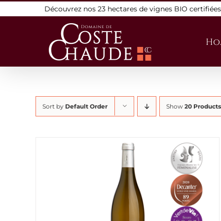
Skip
Découvrez nos 23 hectares de vignes BIO certifiée
to
content
Ho
Sort by
Default Order
Show
20 Products