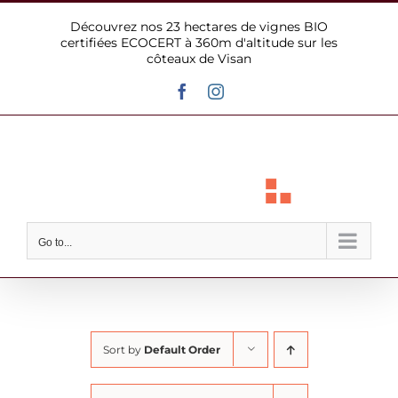
Skip
Découvrez nos 23 hectares de vignes BIO
to
certifiées ECOCERT à 360m d'altitude sur les
content
côteaux de Visan
Facebook
Instagram
Go to...
Sort by
Default Order