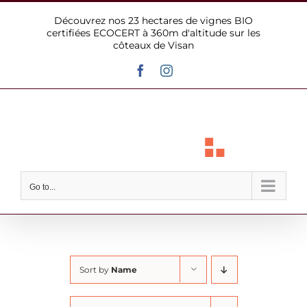
Skip
Découvrez nos 23 hectares de vignes BIO
to
certifiées ECOCERT à 360m d'altitude sur les
content
côteaux de Visan
Facebook
Instagram
Go to...
Sort by
Name