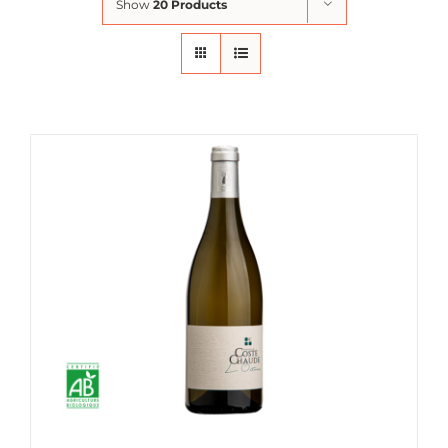
Show
20 Products