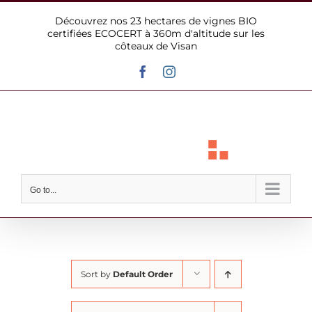
Skip
Découvrez nos 23 hectares de vignes BIO
to
certifiées ECOCERT à 360m d'altitude sur les
content
côteaux de Visan
Facebook
Instagram
Go to...
Sort by
Default Order