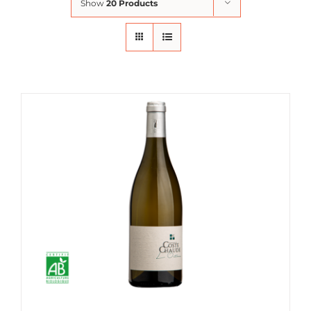
Show
20 Products