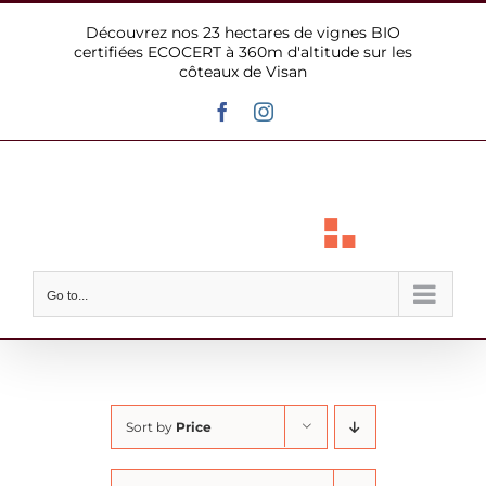
Skip
Découvrez nos 23 hectares de vignes BIO
to
certifiées ECOCERT à 360m d'altitude sur les
content
côteaux de Visan
Facebook
Instagram
Go to...
Sort by
Price