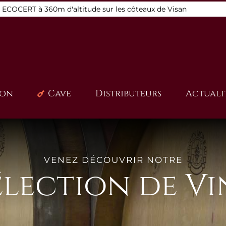
s ECOCERT à 360m d'altitude sur les côteaux de Visan
ion
Cave
Distributeurs
Actuali
VENEZ DÉCOUVRIR NOTRE
élection de Vi