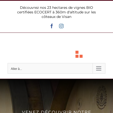
Passer
Découvrez nos 23 hectares de vignes BIO
au
certifiées ECOCERT à 360m d'altitude sur les
contenu
côteaux de Visan
Facebook
Instagram
Aller à...
VENEZ DÉCOUVRIR NOTRE