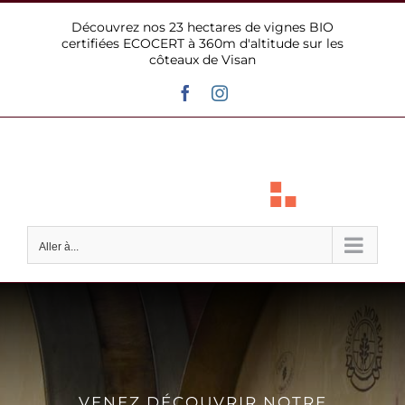
Passer
Découvrez nos 23 hectares de vignes BIO
au
certifiées ECOCERT à 360m d'altitude sur les
contenu
côteaux de Visan
Facebook
Instagram
Aller à...
VENEZ DÉCOUVRIR NOTRE