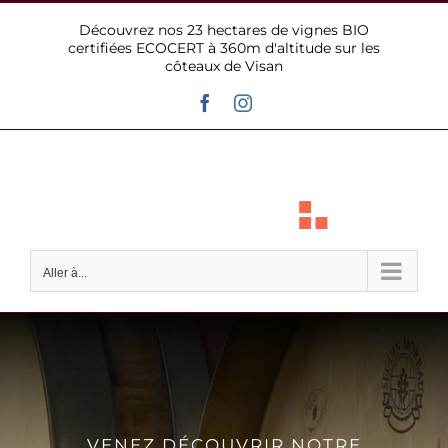
Passer
Découvrez nos 23 hectares de vignes BIO
au
certifiées ECOCERT à 360m d'altitude sur les
contenu
côteaux de Visan
Facebook
Instagram
Aller à...
VENEZ DÉCOUVRIR NOTRE