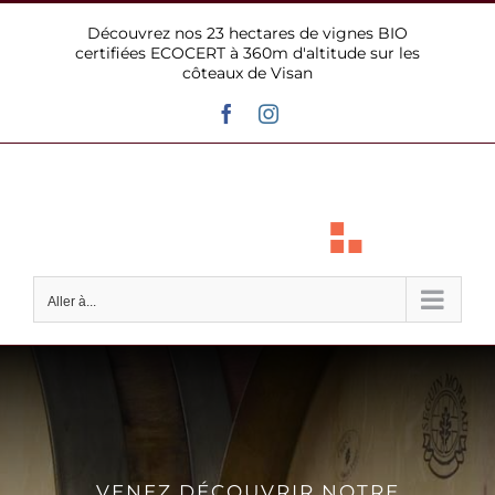
Passer
Découvrez nos 23 hectares de vignes BIO
au
certifiées ECOCERT à 360m d'altitude sur les
contenu
côteaux de Visan
Facebook
Instagram
Aller à...
VENEZ DÉCOUVRIR NOTRE