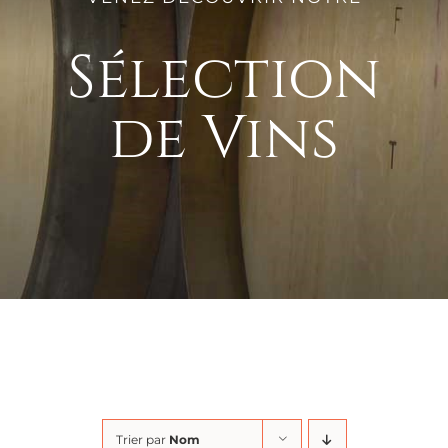
Sélection
de Vins
Trier par
Nom