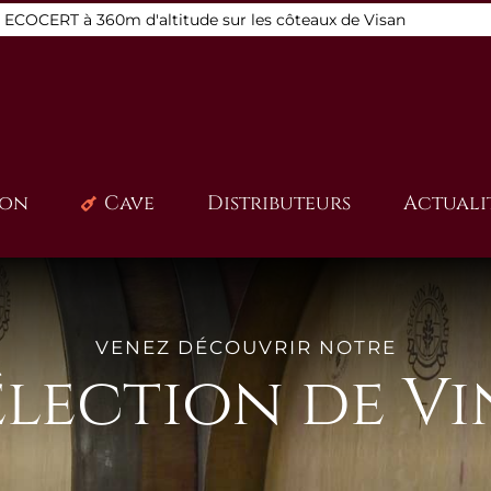
s ECOCERT à 360m d'altitude sur les côteaux de Visan
ion
Cave
Distributeurs
Actuali
VENEZ DÉCOUVRIR NOTRE
élection de Vi