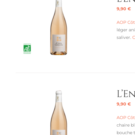
9,90
€
AOP Côte
léger ani
saliver.
C
L’E
9,90
€
AOP Côte
chaire b
bouche t