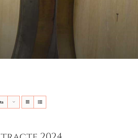
ts
ntracte 2024