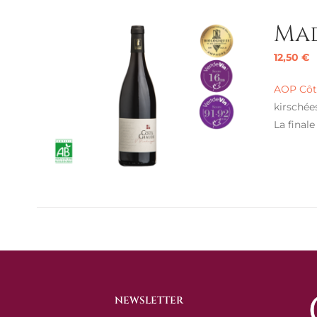
Mad
12,50
€
AOP Côte
kirschées
La final
NEWSLETTER