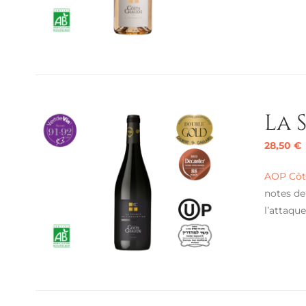
La 
28,50
€
AOP Côte
notes de
l’attaqu