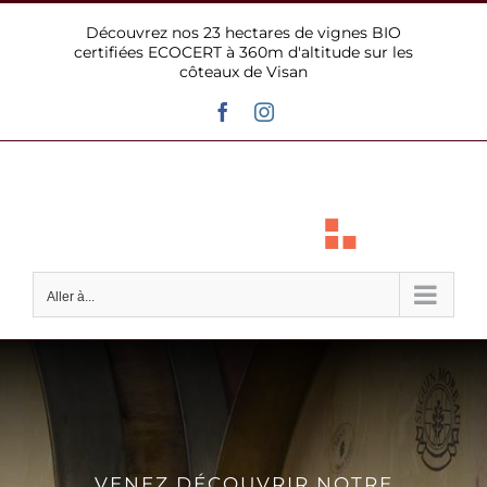
Passer
Découvrez nos 23 hectares de vignes BIO
au
certifiées ECOCERT à 360m d'altitude sur les
contenu
côteaux de Visan
Facebook
Instagram
Aller à...
VENEZ DÉCOUVRIR NOTRE