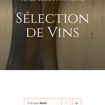
Sélection
de Vins
Trier par
Nom