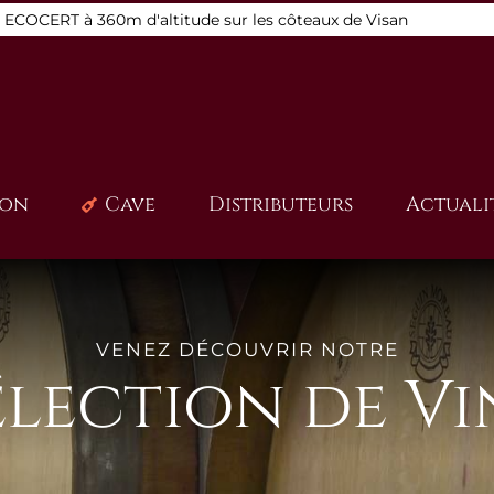
s ECOCERT à 360m d'altitude sur les côteaux de Visan
ion
Cave
Distributeurs
Actuali
VENEZ DÉCOUVRIR NOTRE
élection de Vi