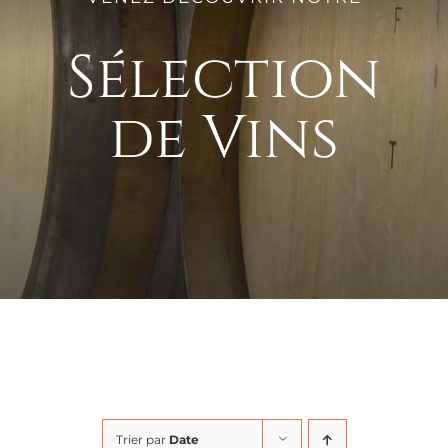
Sélection
de Vins
Trier par
Date