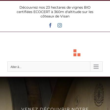
Passer
Découvrez nos 23 hectares de vignes BIO
au
certifiées ECOCERT à 360m d'altitude sur les
contenu
côteaux de Visan
Facebook
Instagram
Aller à...
VENEZ DÉCOUVRIR NOTRE