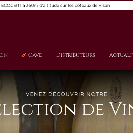
s ECOCERT à 360m d'altitude sur les côteaux de Visan
ion
Cave
Distributeurs
Actuali
VENEZ DÉCOUVRIR NOTRE
élection de Vi