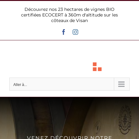
Passer
Découvrez nos 23 hectares de vignes BIO
au
certifiées ECOCERT à 360m d'altitude sur les
contenu
côteaux de Visan
Facebook
Instagram
Aller à...
VENEZ DÉCOUVRIR NOTRE