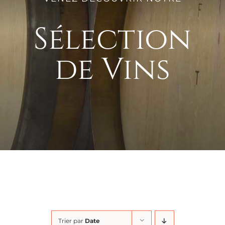
Sélection
de Vins
Trier par
Date