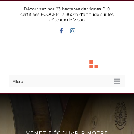
Passer
Découvrez nos 23 hectares de vignes BIO
au
certifiées ECOCERT à 360m d'altitude sur les
contenu
côteaux de Visan
Facebook
Instagram
Aller à...
VENEZ DÉCOUVRIR NOTRE