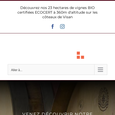
Passer
Découvrez nos 23 hectares de vignes BIO
au
certifiées ECOCERT à 360m d'altitude sur les
contenu
côteaux de Visan
Facebook
Instagram
Aller à...
VENEZ DÉCOUVRIR NOTRE