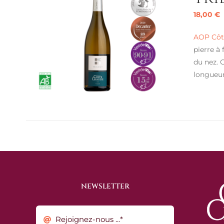
18,00
€
AOP Côte
pierre à
du nez. 
longueur,
NEWSLETTER