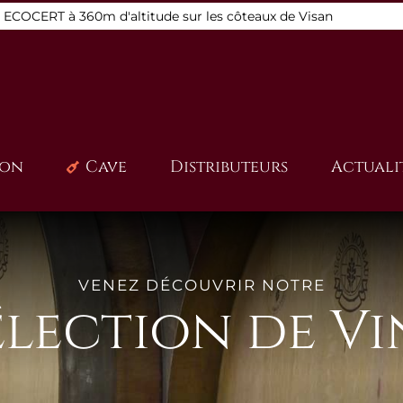
s ECOCERT à 360m d'altitude sur les côteaux de Visan
ion
Cave
Distributeurs
Actuali
VENEZ DÉCOUVRIR NOTRE
élection de Vi