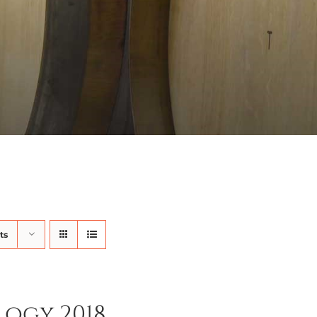
ts
logy 2018