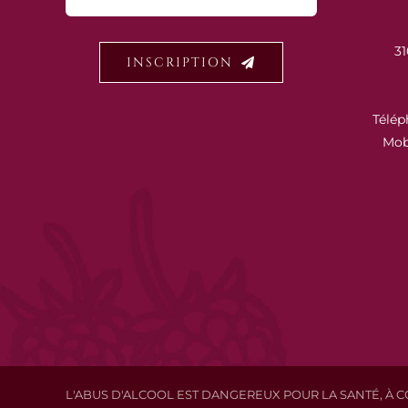
31
INSCRIPTION
Télép
Mob
L'ABUS D'ALCOOL EST DANGEREUX POUR LA SANTÉ, 