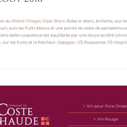
s du Rhône Villages Visan Blanc
Robe or blanc, brillante, aux ref
 fusil, puis les fruits blancs et une pointe de zeste de pamplemo
Cette belle corpulence est équilibrée par une douce acidité citr
 sur les fruits et la fraîcheur.
Cépages :
1/3 Roussanne, 1/3 Viogni
Vin pour Pure Ocea
Vin Rouge