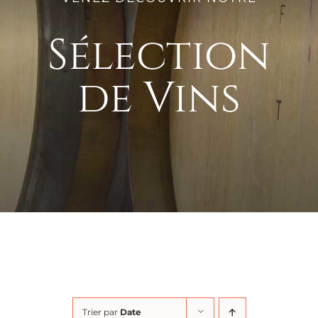
Sélection
de Vins
Trier par
Date