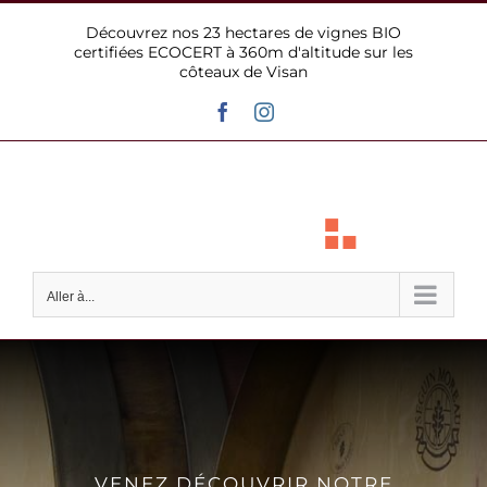
Passer
Découvrez nos 23 hectares de vignes BIO
au
certifiées ECOCERT à 360m d'altitude sur les
contenu
côteaux de Visan
Facebook
Instagram
Aller à...
VENEZ DÉCOUVRIR NOTRE