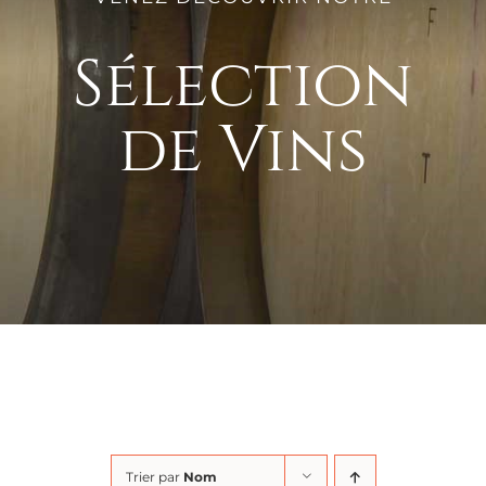
Sélection
de Vins
Trier par
Nom