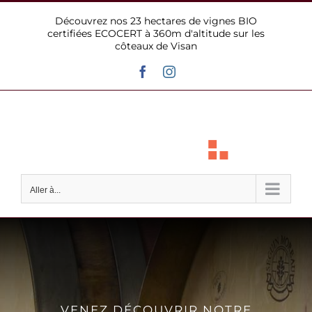
Passer
Découvrez nos 23 hectares de vignes BIO
au
certifiées ECOCERT à 360m d'altitude sur les
contenu
côteaux de Visan
Facebook
Instagram
Aller à...
VENEZ DÉCOUVRIR NOTRE