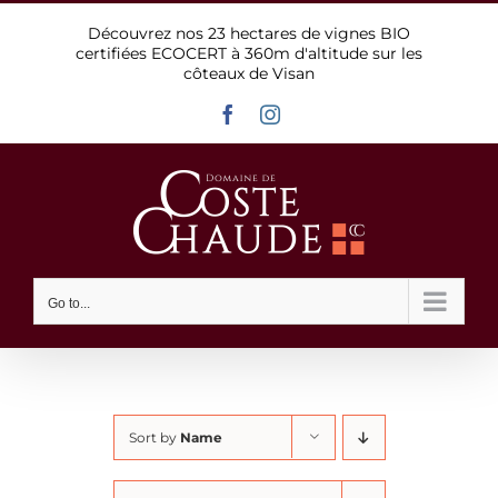
Skip
Découvrez nos 23 hectares de vignes BIO
to
certifiées ECOCERT à 360m d'altitude sur les
content
côteaux de Visan
Facebook
Instagram
Go to...
Sort by
Name