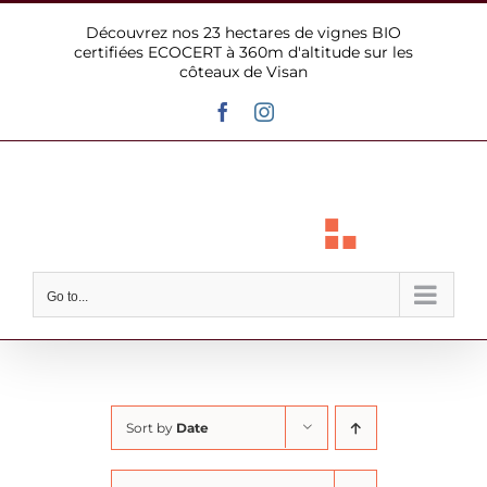
Skip
Découvrez nos 23 hectares de vignes BIO
to
certifiées ECOCERT à 360m d'altitude sur les
content
côteaux de Visan
Facebook
Instagram
Go to...
Sort by
Date