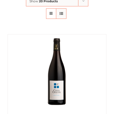
Show
20 Products