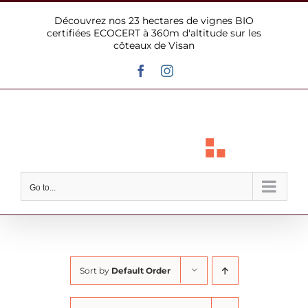
Skip
Découvrez nos 23 hectares de vignes BIO
to
certifiées ECOCERT à 360m d'altitude sur les
content
côteaux de Visan
Facebook
Instagram
Go to...
Sort by
Default Order