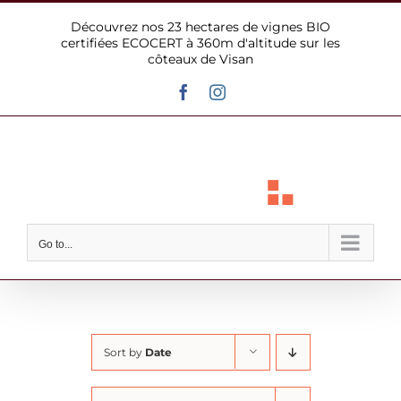
Skip
Découvrez nos 23 hectares de vignes BIO
to
certifiées ECOCERT à 360m d'altitude sur les
content
côteaux de Visan
Facebook
Instagram
Go to...
Sort by
Date