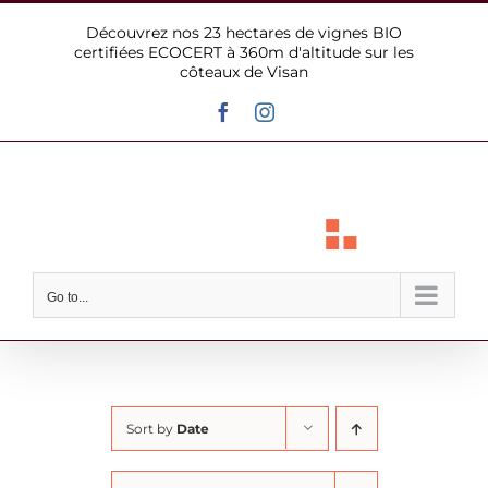
Skip
Découvrez nos 23 hectares de vignes BIO
to
certifiées ECOCERT à 360m d'altitude sur les
content
côteaux de Visan
Facebook
Instagram
Go to...
Sort by
Date