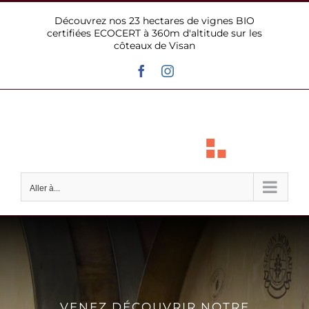
Passer
Découvrez nos 23 hectares de vignes BIO
au
certifiées ECOCERT à 360m d'altitude sur les
contenu
côteaux de Visan
Facebook
Instagram
Aller à...
VENEZ DÉCOUVRIR NOTRE