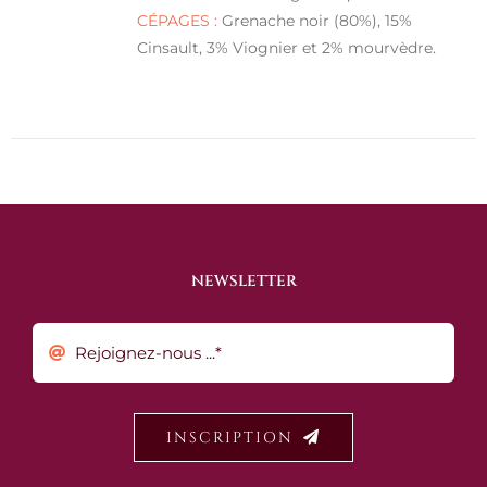
CÉPAGES :
Grenache noir (80%), 15%
Cinsault, 3% Viognier et 2% mourvèdre.
NEWSLETTER
INSCRIPTION