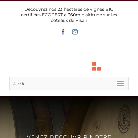
Passer
Découvrez nos 23 hectares de vignes BIO
au
certifiées ECOCERT à 360m d'altitude sur les
contenu
côteaux de Visan
Facebook
Instagram
Aller à...
VENEZ DÉCOUVRIR NOTRE