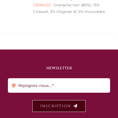
CÉPAGES :
Grenache noir (80%), 15%
Cinsault, 3% Viognier et 2% mourvèdre.
NEWSLETTER
INSCRIPTION