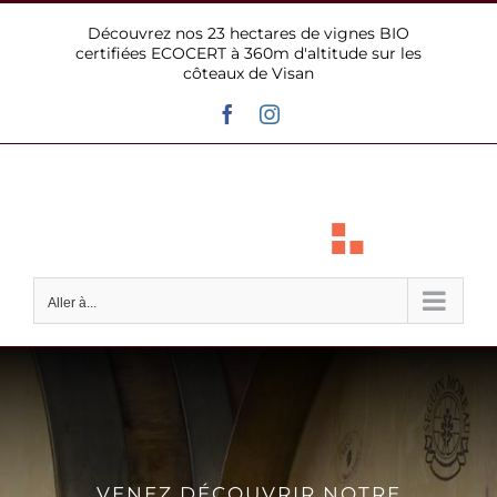
Passer
Découvrez nos 23 hectares de vignes BIO
au
certifiées ECOCERT à 360m d'altitude sur les
contenu
côteaux de Visan
Facebook
Instagram
Aller à...
VENEZ DÉCOUVRIR NOTRE