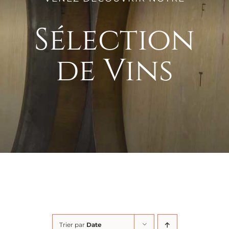
Sélection
de Vins
Trier par
Date