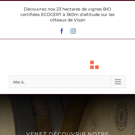
Passer
Découvrez nos 23 hectares de vignes BIO
au
certifiées ECOCERT à 360m d'altitude sur les
contenu
côteaux de Visan
Facebook
Instagram
Aller à...
VENEZ DÉCOUVRIR NOTRE