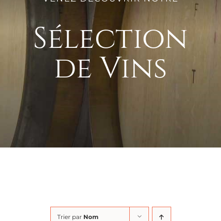
Sélection
de Vins
Trier par
Nom