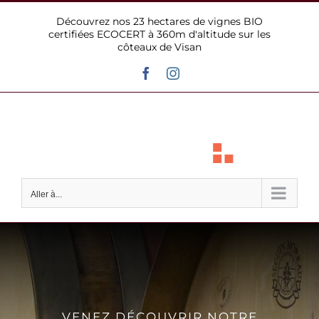
Passer
Découvrez nos 23 hectares de vignes BIO
au
certifiées ECOCERT à 360m d'altitude sur les
contenu
côteaux de Visan
Facebook
Instagram
Aller à...
VENEZ DÉCOUVRIR NOTRE