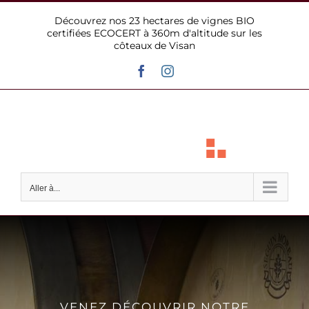
Passer
Découvrez nos 23 hectares de vignes BIO
au
certifiées ECOCERT à 360m d'altitude sur les
contenu
côteaux de Visan
Facebook
Instagram
Aller à...
VENEZ DÉCOUVRIR NOTRE