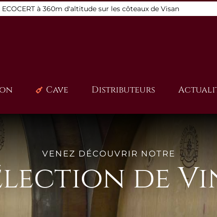
s ECOCERT à 360m d'altitude sur les côteaux de Visan
ion
Cave
Distributeurs
Actuali
VENEZ DÉCOUVRIR NOTRE
élection de Vi