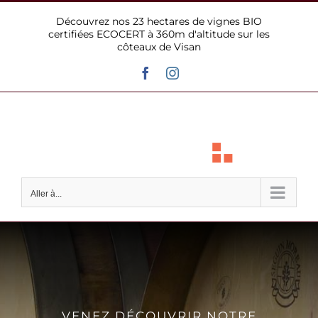
Passer
Découvrez nos 23 hectares de vignes BIO
au
certifiées ECOCERT à 360m d'altitude sur les
contenu
côteaux de Visan
Facebook
Instagram
Aller à...
VENEZ DÉCOUVRIR NOTRE