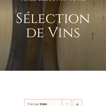
Sélection
de Vins
Trier par
Date