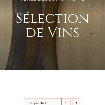
Sélection
de Vins
Trier par
Date