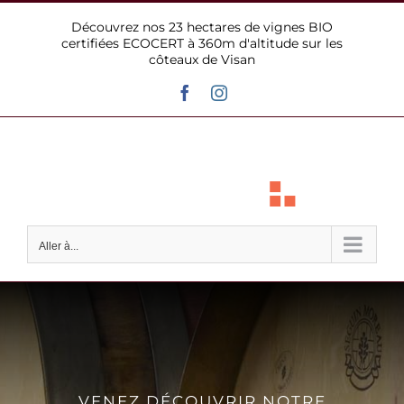
Passer
Découvrez nos 23 hectares de vignes BIO
au
certifiées ECOCERT à 360m d'altitude sur les
contenu
côteaux de Visan
Facebook
Instagram
Aller à...
VENEZ DÉCOUVRIR NOTRE