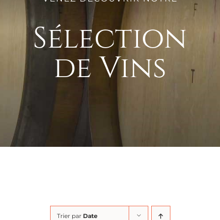
Sélection
de Vins
Trier par
Date