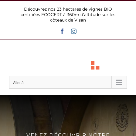
Passer
Découvrez nos 23 hectares de vignes BIO
au
certifiées ECOCERT à 360m d'altitude sur les
contenu
côteaux de Visan
Facebook
Instagram
Aller à...
VENEZ DÉCOUVRIR NOTRE