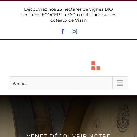
Passer
Découvrez nos 23 hectares de vignes BIO
au
certifiées ECOCERT à 360m d'altitude sur les
contenu
côteaux de Visan
Facebook
Instagram
Aller à...
VENEZ DÉCOUVRIR NOTRE