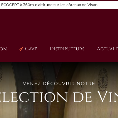
s ECOCERT à 360m d'altitude sur les côteaux de Visan
ion
Cave
Distributeurs
Actuali
VENEZ DÉCOUVRIR NOTRE
élection de Vi